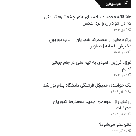
موسیقی
عاشقانه محمد علیزاده برای «نور چشمش»؛ تبریکی
که دل هواداران را برد+عکس
9 دی 1404
پرتره هایی از محمدرضا شجریان از قاب دوربینِ
دخترش افسانه | تصاویر
2 دی 1404
فرزاد فرزین: امیدی به تیم ملی در جام جهانی
ندارم
1 دی 1404
یک خواننده، مدیرکل فرهنگی دانشگاه پیام نور شد
30 آذر 1404
رونمایی از آلبوم‌های جدید محمدرضا شجریان
+جزئیات
29 آذر 1404
تتلو عفو می‌شود؟
25 آذر 1404