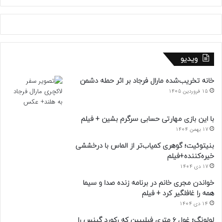
ویدیو
خانه تخریب‌شده مارال فرجاد بر اثر حمله دشمن
15 فروردین 1405
با این بازی مهارتی حسابی سرگرم بشین + فیلم
17 بهمن 1404
بنیتوئیت؛ گوهری کمیاب‌تر از الماس با درخششی
خیره‌کننده+فیلم
17 دی 1404
خواندن مجری خانم در برنامه زنده صدا و سیما
همه را غافلگیر کرد + فیلم
14 دی 1404
لولونگ؛ غول ۶ متری فیلیپین که رکورد گینس را