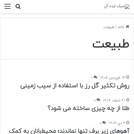
منو
جستجو ب
خانه
/
طبیعت
طبیعت
13 فروردین 1405
0
روش تکثیر گل رز با استفاده از سیب زمینی
21 اسفند 1404
0
طلا از چه چیزی ساخته می شود؟
4 دی 1404
0
آهو‌های زیر برف تنها نماندند؛ محیط‌بانان به کمک