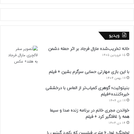
ویدیو
خانه تخریب‌شده مارال فرجاد بر اثر حمله دشمن
15 فروردین 1405
با این بازی مهارتی حسابی سرگرم بشین + فیلم
17 بهمن 1404
بنیتوئیت؛ گوهری کمیاب‌تر از الماس با درخششی
خیره‌کننده+فیلم
17 دی 1404
خواندن مجری خانم در برنامه زنده صدا و سیما
همه را غافلگیر کرد + فیلم
14 دی 1404
لولونگ؛ غول ۶ متری فیلیپین که رکورد گینس را