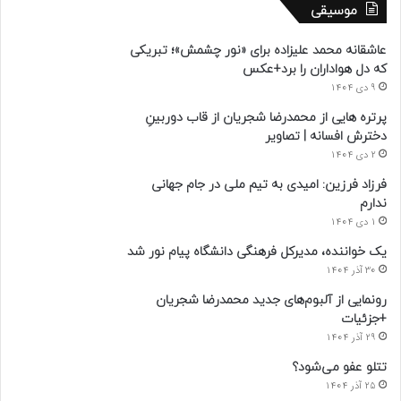
موسیقی
عاشقانه محمد علیزاده برای «نور چشمش»؛ تبریکی
که دل هواداران را برد+عکس
9 دی 1404
پرتره هایی از محمدرضا شجریان از قاب دوربینِ
دخترش افسانه | تصاویر
2 دی 1404
فرزاد فرزین: امیدی به تیم ملی در جام جهانی
ندارم
1 دی 1404
یک خواننده، مدیرکل فرهنگی دانشگاه پیام نور شد
30 آذر 1404
رونمایی از آلبوم‌های جدید محمدرضا شجریان
+جزئیات
29 آذر 1404
تتلو عفو می‌شود؟
25 آذر 1404