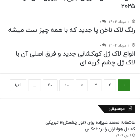
2025
11 مرداد 1404
0
رنگ لاک ناخن پا جدید که با همه چیز ست میشه
11 مرداد 1404
0
انواع لاک ژل کهکشانی جدید و فرق اصلی آن با
لاک ژل چشم گربه ای
1
2
3
»
10
20
...
انتها
موسیقی
عاشقانه محمد علیزاده برای «نور چشمش»؛ تبریکی
که دل هواداران را برد+عکس
9 دی 1404