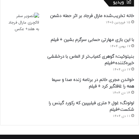
ویدیو
خانه تخریب‌شده مارال فرجاد بر اثر حمله دشمن
15 فروردین 1405
با این بازی مهارتی حسابی سرگرم بشین + فیلم
17 بهمن 1404
بنیتوئیت؛ گوهری کمیاب‌تر از الماس با درخششی
خیره‌کننده+فیلم
17 دی 1404
خواندن مجری خانم در برنامه زنده صدا و سیما
همه را غافلگیر کرد + فیلم
14 دی 1404
لولونگ؛ غول ۶ متری فیلیپین که رکورد گینس را
شکست+فیلم
11 دی 1404