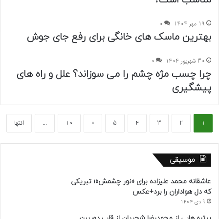
مناسب است؟
19 مهر 1404
0
بهترین ماسک های خانگی برای رفع جای جوش
30 شهریور 1404
0
چرا چسب مژه چشم را می سوزاند؟ علل و راه های
پیشگیری
1
2
3
4
5
»
10
...
انتها
موسیقی
عاشقانه محمد علیزاده برای «نور چشمش»؛ تبریکی
که دل هواداران را برد+عکس
9 دی 1404
پرتره هایی از محمدرضا شجریان از قاب دوربینِ