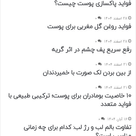
فواید پاکسازی پوست‎ چیست؟
28 اسفند 1404
0
فواید روغن گل مغربی برای پوست
28 اسفند 1404
0
رفع سریع پف چشم در اثر گریه
21 اسفند 1404
0
از بین بردن لک صورت با خمیردندان
21 اسفند 1404
0
۱۰ خاصیت بومادران برای پوست؛ ترکیبی طبیعی با
فواید متعدد
16 آبان 1404
0
تفاوت بالم لب و رژ لب: کدام برای چه زمانی