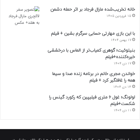
خانه تخریب‌شده مارال فرجاد بر اثر حمله دشمن
15 فروردین 1405
با این بازی مهارتی حسابی سرگرم بشین + فیلم
17 بهمن 1404
بنیتوئیت؛ گوهری کمیاب‌تر از الماس با درخششی
خیره‌کننده+فیلم
17 دی 1404
خواندن مجری خانم در برنامه زنده صدا و سیما
همه را غافلگیر کرد + فیلم
14 دی 1404
لولونگ؛ غول ۶ متری فیلیپین که رکورد گینس را
شکست+فیلم
11 دی 1404