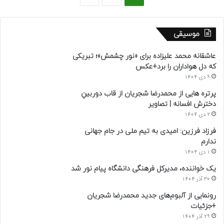
موسیقی
عاشقانه محمد علیزاده برای «نور چشمش»؛ تبریکی
که دل هواداران را برد+عکس
9 دی 1404
پرتره هایی از محمدرضا شجریان از قاب دوربینِ
دخترش افسانه | تصاویر
2 دی 1404
فرزاد فرزین: امیدی به تیم ملی در جام جهانی
ندارم
1 دی 1404
یک خواننده، مدیرکل فرهنگی دانشگاه پیام نور شد
30 آذر 1404
رونمایی از آلبوم‌های جدید محمدرضا شجریان
+جزئیات
29 آذر 1404