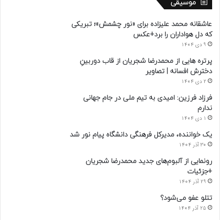
موسیقی
عاشقانه محمد علیزاده برای «نور چشمش»؛ تبریکی
که دل هواداران را برد+عکس
9 دی 1404
پرتره هایی از محمدرضا شجریان از قاب دوربینِ
دخترش افسانه | تصاویر
2 دی 1404
فرزاد فرزین: امیدی به تیم ملی در جام جهانی
ندارم
1 دی 1404
یک خواننده، مدیرکل فرهنگی دانشگاه پیام نور شد
30 آذر 1404
رونمایی از آلبوم‌های جدید محمدرضا شجریان
+جزئیات
29 آذر 1404
تتلو عفو می‌شود؟
25 آذر 1404