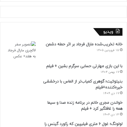
ویدیو
خانه تخریب‌شده مارال فرجاد بر اثر حمله دشمن
15 فروردین 1405
با این بازی مهارتی حسابی سرگرم بشین + فیلم
17 بهمن 1404
بنیتوئیت؛ گوهری کمیاب‌تر از الماس با درخششی
خیره‌کننده+فیلم
17 دی 1404
خواندن مجری خانم در برنامه زنده صدا و سیما
همه را غافلگیر کرد + فیلم
14 دی 1404
لولونگ؛ غول ۶ متری فیلیپین که رکورد گینس را