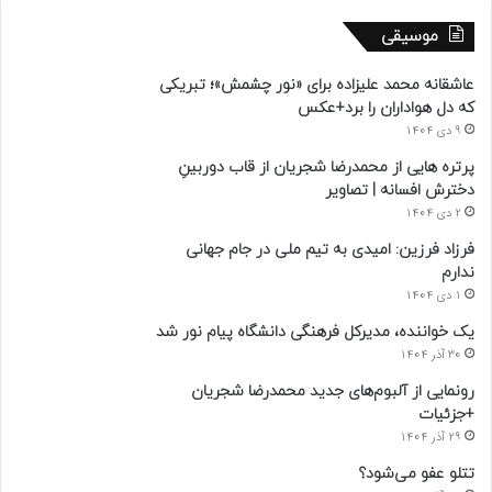
موسیقی
عاشقانه محمد علیزاده برای «نور چشمش»؛ تبریکی
که دل هواداران را برد+عکس
9 دی 1404
پرتره هایی از محمدرضا شجریان از قاب دوربینِ
دخترش افسانه | تصاویر
2 دی 1404
فرزاد فرزین: امیدی به تیم ملی در جام جهانی
ندارم
1 دی 1404
یک خواننده، مدیرکل فرهنگی دانشگاه پیام نور شد
30 آذر 1404
رونمایی از آلبوم‌های جدید محمدرضا شجریان
+جزئیات
29 آذر 1404
تتلو عفو می‌شود؟