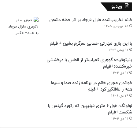
ویدیو
خانه تخریب‌شده مارال فرجاد بر اثر حمله دشمن
15 فروردین 1405
با این بازی مهارتی حسابی سرگرم بشین + فیلم
17 بهمن 1404
بنیتوئیت؛ گوهری کمیاب‌تر از الماس با درخششی
خیره‌کننده+فیلم
17 دی 1404
خواندن مجری خانم در برنامه زنده صدا و سیما
همه را غافلگیر کرد + فیلم
14 دی 1404
لولونگ؛ غول ۶ متری فیلیپین که رکورد گینس را
شکست+فیلم
11 دی 1404