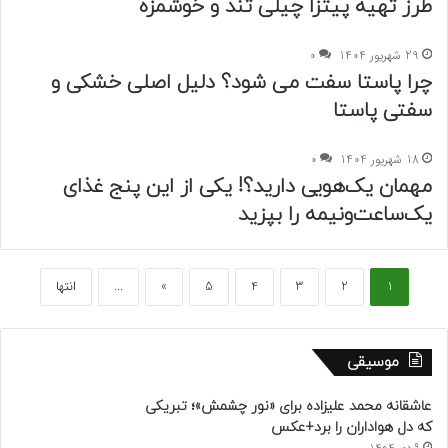
طرز تهیه پیتزا چیلی تند و خوشمزه
29 شهریور 1404
0
چرا پاستا سفت می شود؟ دلیل اصلی خشکی و
سفتی پاستا
18 شهریور 1404
0
مهمان یک‌هویی دارید؟! یکی از این پنج غذای
یک‌ساعت‌ونیمه را بپزید
1
2
3
4
5
»
...
انتها
موسیقی
عاشقانه محمد علیزاده برای «نور چشمش»؛ تبریکی
که دل هواداران را برد+عکس