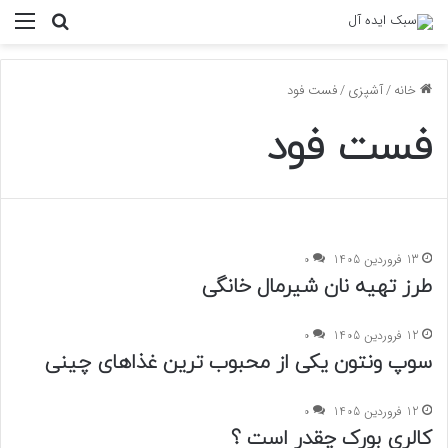
منو
جستجو ب
خانه
/
آشپزی
/
فست فود
فست فود
13 فروردین 1405
0
طرز تهیه نان شیرمال خانگی
12 فروردین 1405
0
سوپ ونتون یکی از محبوب ترین غذاهای چینی
12 فروردین 1405
0
کالری بورک چقدر است ؟