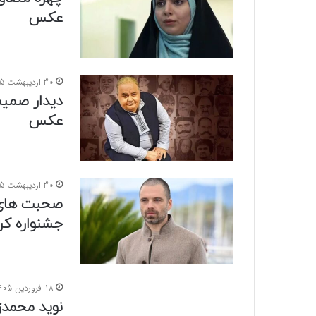
عکس
30 اردیبهشت 1405
دیدار صمیم
عکس
30 اردیبهشت 1405
صحبت های ت
جشنواره ک
18 فروردین 1405
نوید محمدز