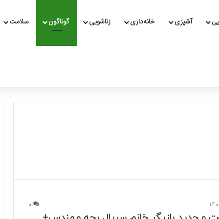
یی
آشپزی
خانه‌داری
زناشویی
گوناگون
سلامت
0
ت و جدید بازیگر خانم سریال بچه مهندس+