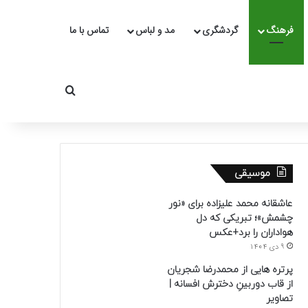
فرهنگ
گردشگری
مد و لباس
تماس با ما
جستجو برای
موسیقی
عاشقانه محمد علیزاده برای «نور
چشمش»؛ تبریکی که دل
هواداران را برد+عکس
9 دی 1404
پرتره هایی از محمدرضا شجریان
از قاب دوربینِ دخترش افسانه |
تصاویر