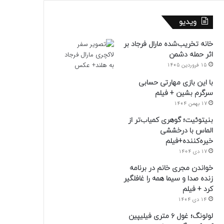
ویدیو
خانه تخریب‌شده مارال فرجاد بر
اثر حمله دشمن
15 فروردین 1405
با این بازی مهارتی حسابی
سرگرم بشین + فیلم
17 بهمن 1404
بنیتوئیت؛ گوهری کمیاب‌تر از
الماس با درخششی
خیره‌کننده+فیلم
17 دی 1404
خواندن مجری خانم در برنامه
زنده صدا و سیما همه را غافلگیر
کرد + فیلم
14 دی 1404
لولونگ؛ غول ۶ متری فیلیپین