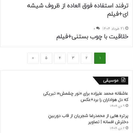
ترفند استفاده فوق العاده از ظروف شیشه
ای+فیلم
21 خرداد 1404
0
خلاقیت با چوب بستنی+فیلم
»
5
4
3
2
1
موسیقی
عاشقانه محمد علیزاده برای «نور چشمش»؛ تبریکی
که دل هواداران را برد+عکس
9 دی 1404
پرتره هایی از محمدرضا شجریان از قاب دوربینِ
دخترش افسانه | تصاویر
2 دی 1404