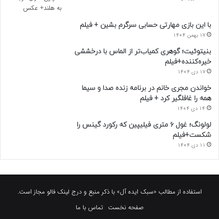
با این بازی مهارتی حسابی سرگرم بشین + فیلم
17 بهمن 1404
بنیتوئیت؛ گوهری کمیاب‌تر از الماس با درخششی
خیره‌کننده+فیلم
17 دی 1404
خواندن مجری خانم در برنامه زنده صدا و سیما
همه را غافلگیر کرد + فیلم
14 دی 1404
لولونگ؛ غول ۶ متری فیلیپین که رکورد گینس را
شکست+فیلم
11 دی 1404
استفاده از مطالب «سبک ایده آل» با ذکر منبع و درج لینک فالو مجاز است.
صفحه نخست
تماس با ما