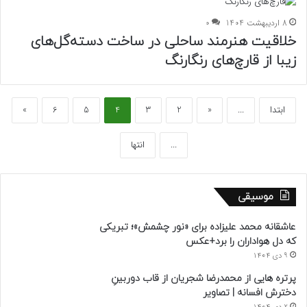
8 اردیبهشت 1404
0
خلاقیت هنرمند ساحلی در ساخت دسته‌گل‌های
زیبا از قارچ‌های رنگارنگ
ابتدا
...
«
2
3
4
5
6
»
...
انتها
موسیقی
عاشقانه محمد علیزاده برای «نور چشمش»؛ تبریکی
که دل هواداران را برد+عکس
9 دی 1404
پرتره هایی از محمدرضا شجریان از قاب دوربینِ
دخترش افسانه | تصاویر