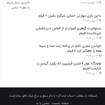
15 فروردین 1405
با این بازی مهارتی حسابی سرگرم بشین + فیلم
17 بهمن 1404
بنیتوئیت؛ گوهری کمیاب‌تر از الماس با درخششی
خیره‌کننده+فیلم
17 دی 1404
خواندن مجری خانم در برنامه زنده صدا و سیما
همه را غافلگیر کرد + فیلم
14 دی 1404
لولونگ؛ غول ۶ متری فیلیپین که رکورد گینس را
شکست+فیلم
11 دی 1404
استفاده از مطالب «سبک ایده آل» با ذکر منبع و درج لینک فالو مجاز است.
صفحه نخست
تماس با ما