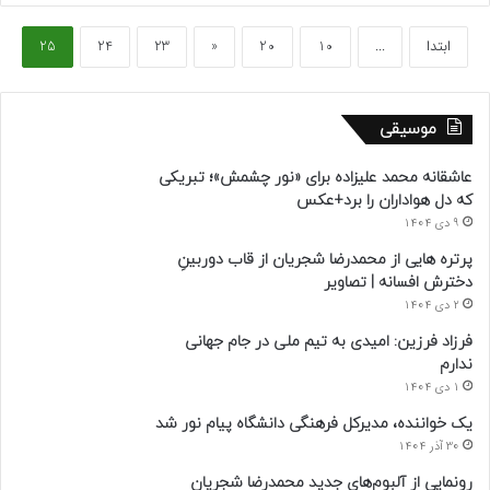
ابتدا
...
10
20
«
23
24
25
موسیقی
عاشقانه محمد علیزاده برای «نور چشمش»؛ تبریکی
که دل هواداران را برد+عکس
9 دی 1404
پرتره هایی از محمدرضا شجریان از قاب دوربینِ
دخترش افسانه | تصاویر
2 دی 1404
فرزاد فرزین: امیدی به تیم ملی در جام جهانی
ندارم
1 دی 1404
یک خواننده، مدیرکل فرهنگی دانشگاه پیام نور شد
30 آذر 1404
رونمایی از آلبوم‌های جدید محمدرضا شجریان