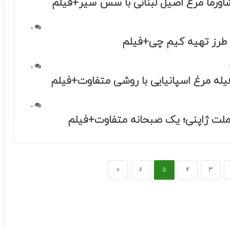
اورما مرغ اصیل لبنانی با سس سیر+فیلم
0
 طرز تهیه کیم چی+فیلم
0
یله مرغ اسپانیایی با روشی متفاوت+فیلم
0
ملت ژاپنی؛ یک صبحانه متفاوت+فیلم
»
6
5
4
3