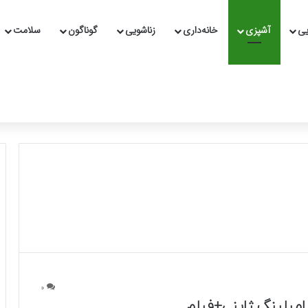
یی
آشپزی
خانه‌داری
زناشویی
گوناگون
سلامت
0
امپلینگ ژاپنی+فیلم