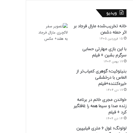
ویدیو
خانه تخریب‌شده مارال فرجاد بر
اثر حمله دشمن
15 فروردین 1405
با این بازی مهارتی حسابی
سرگرم بشین + فیلم
17 بهمن 1404
بنیتوئیت؛ گوهری کمیاب‌تر از
الماس با درخششی
خیره‌کننده+فیلم
17 دی 1404
خواندن مجری خانم در برنامه
زنده صدا و سیما همه را غافلگیر
کرد + فیلم
14 دی 1404
لولونگ؛ غول ۶ متری فیلیپین