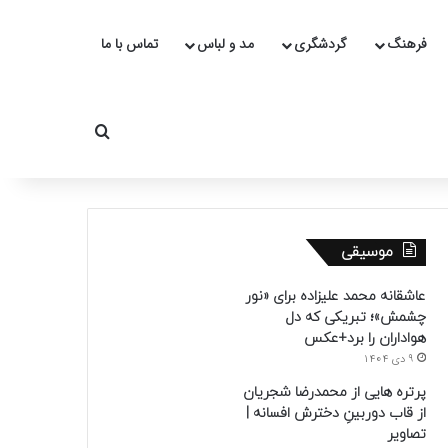
فرهنگ
گردشگری
مد و لباس
تماس با ما
جستجو برای
موسیقی
عاشقانه محمد علیزاده برای «نور
چشمش»؛ تبریکی که دل
هواداران را برد+عکس
9 دی 1404
پرتره هایی از محمدرضا شجریان
از قاب دوربینِ دخترش افسانه |
تصاویر