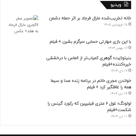
ویدیو
خانه تخریب‌شده مارال فرجاد بر اثر حمله دشمن
15 فروردین 1405
با این بازی مهارتی حسابی سرگرم بشین + فیلم
17 بهمن 1404
بنیتوئیت؛ گوهری کمیاب‌تر از الماس با درخششی
خیره‌کننده+فیلم
17 دی 1404
خواندن مجری خانم در برنامه زنده صدا و سیما
همه را غافلگیر کرد + فیلم
14 دی 1404
لولونگ؛ غول ۶ متری فیلیپین که رکورد گینس را
شکست+فیلم
11 دی 1404