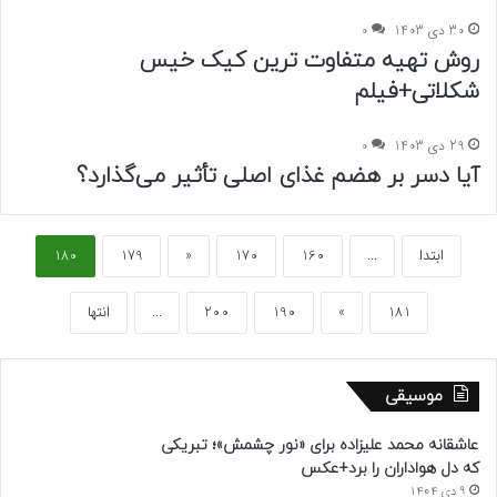
30 دی 1403
0
روش تهیه متفاوت ترین کیک خیس
شکلاتی+فیلم
29 دی 1403
0
آیا دسر بر هضم غذای اصلی تأثیر می‌گذارد؟
ابتدا
...
160
170
«
179
180
181
»
190
200
...
انتها
موسیقی
عاشقانه محمد علیزاده برای «نور چشمش»؛ تبریکی
که دل هواداران را برد+عکس
9 دی 1404