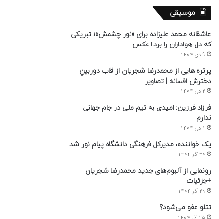
موسیقی
عاشقانه محمد علیزاده برای «نور چشمش»؛ تبریکی
که دل هواداران را برد+عکس
9 دی 1404
پرتره هایی از محمدرضا شجریان از قاب دوربینِ
دخترش افسانه | تصاویر
2 دی 1404
فرزاد فرزین: امیدی به تیم ملی در جام جهانی
ندارم
1 دی 1404
یک خواننده، مدیرکل فرهنگی دانشگاه پیام نور شد
30 آذر 1404
رونمایی از آلبوم‌های جدید محمدرضا شجریان
+جزئیات
29 آذر 1404
تتلو عفو می‌شود؟
25 آذر 1404