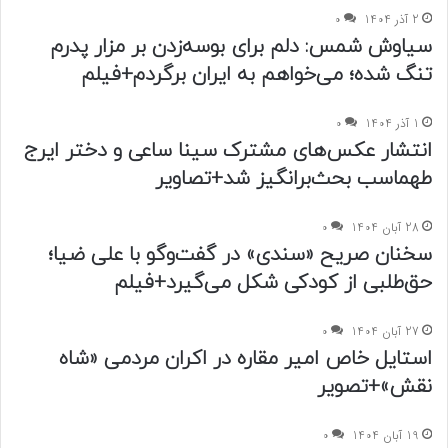
2 آذر 1404
0
سیاوش شمس: دلم برای بوسه‌زدن بر مزار پدرم
تنگ شده؛ می‌خواهم به ایران برگردم+فیلم
1 آذر 1404
0
انتشار عکس‌های مشترک سینا ساعی و دختر ایرج
طهماسب بحث‌برانگیز شد+تصاویر
28 آبان 1404
0
سخنان صریح «سندی» در گفت‌وگو با علی ضیا؛
حق‌طلبی از کودکی شکل می‌گیرد+فیلم
27 آبان 1404
0
نقش»+تصویر
19 آبان 1404
0