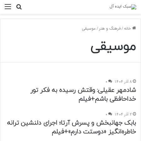
منو
جستجو ب
خانه
/
فرهنگ و هنر
/
موسیقی
موسیقی
8 آذر 1404
0
شادمهر عقیلی: وقتش رسیده به فکر تور
خداحافظی باشم+فیلم
2 آذر 1404
0
بابک جهانبخش و پسرش آرتا؛ اجرای دلنشین ترانه
خاطره‌انگیز «دوستت دارم»+فیلم