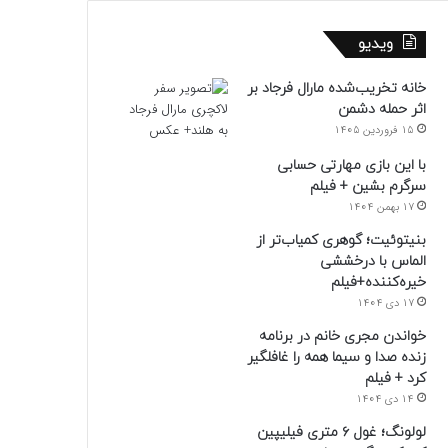
ویدیو
خانه تخریب‌شده مارال فرجاد بر
اثر حمله دشمن
15 فروردین 1405
با این بازی مهارتی حسابی
سرگرم بشین + فیلم
17 بهمن 1404
بنیتوئیت؛ گوهری کمیاب‌تر از
الماس با درخششی
خیره‌کننده+فیلم
17 دی 1404
خواندن مجری خانم در برنامه
زنده صدا و سیما همه را غافلگیر
کرد + فیلم
14 دی 1404
لولونگ؛ غول ۶ متری فیلیپین