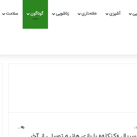
یی
آشپزی
خانه‌داری
زناشویی
گوناگون
سلامت
0
ریال «کنکله» با بازی هانیه توسلی از آخر