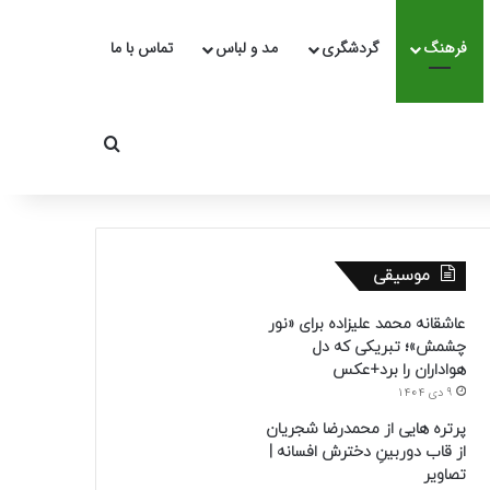
فرهنگ
گردشگری
مد و لباس
تماس با ما
جستجو برای
موسیقی
عاشقانه محمد علیزاده برای «نور
چشمش»؛ تبریکی که دل
هواداران را برد+عکس
9 دی 1404
پرتره هایی از محمدرضا شجریان
از قاب دوربینِ دخترش افسانه |
تصاویر