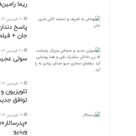
ریما رامین
20 فروردین 1404
پاسخ دندان
جان + فیلم
20 فروردین 1404
سوتی عجیب
19 فروردین 1404
توافق جدید
19 فروردین 1404
«پدرسالار»؛
ویدیو