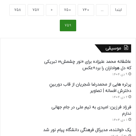
ابتدا
...
740
750
«
757
758
759
موسیقی
عاشقانه محمد علیزاده برای «نور چشمش»؛ تبریکی
که دل هواداران را برد+عکس
9 دی 1404
پرتره هایی از محمدرضا شجریان از قاب دوربینِ
دخترش افسانه | تصاویر
2 دی 1404
فرزاد فرزین: امیدی به تیم ملی در جام جهانی
ندارم
1 دی 1404
یک خواننده، مدیرکل فرهنگی دانشگاه پیام نور شد