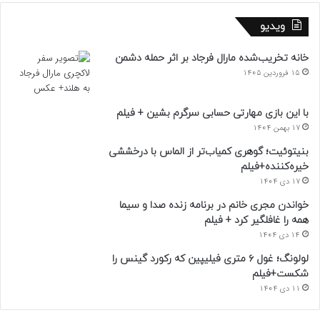
ویدیو
خانه تخریب‌شده مارال فرجاد بر اثر حمله دشمن
15 فروردین 1405
با این بازی مهارتی حسابی سرگرم بشین + فیلم
17 بهمن 1404
بنیتوئیت؛ گوهری کمیاب‌تر از الماس با درخششی
خیره‌کننده+فیلم
17 دی 1404
خواندن مجری خانم در برنامه زنده صدا و سیما
همه را غافلگیر کرد + فیلم
14 دی 1404
لولونگ؛ غول ۶ متری فیلیپین که رکورد گینس را
شکست+فیلم
11 دی 1404