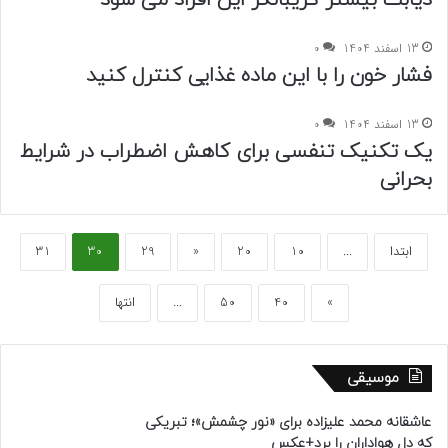
دیابت بیشتر گریبانگر این افراد می شود
13 اسفند 1404
0
فشار خون را با این ماده غذایی کنترل کنید
13 اسفند 1404
0
یک تکنیک تنفسی برای کاهش اضطراب در شرایط
بحرانی
ابتدا
...
10
20
«
29
30
31
»
40
50
...
انتها
موسیقی
عاشقانه محمد علیزاده برای «نور چشمش»؛ تبریکی
که دل هواداران را برد+عکس