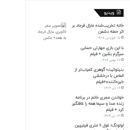
ویدیو
خانه تخریب‌شده مارال فرجاد بر
اثر حمله دشمن
15 فروردین 1405
با این بازی مهارتی حسابی
سرگرم بشین + فیلم
17 بهمن 1404
بنیتوئیت؛ گوهری کمیاب‌تر از
الماس با درخششی
خیره‌کننده+فیلم
17 دی 1404
خواندن مجری خانم در برنامه
زنده صدا و سیما همه را غافلگیر
کرد + فیلم
14 دی 1404
لولونگ؛ غول ۶ متری فیلیپین