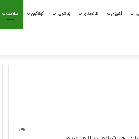
یی
آشپزی
خانه‌داری
زناشویی
گوناگون
سلامت
0
را در هر شرایطی بالا می‌بریم