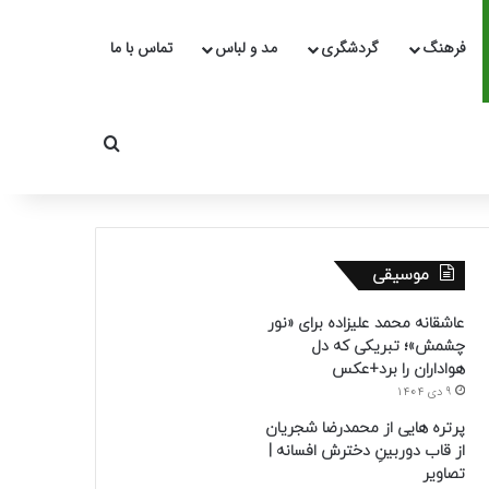
فرهنگ
گردشگری
مد و لباس
تماس با ما
جستجو برای
موسیقی
عاشقانه محمد علیزاده برای «نور
چشمش»؛ تبریکی که دل
هواداران را برد+عکس
9 دی 1404
پرتره هایی از محمدرضا شجریان
از قاب دوربینِ دخترش افسانه |
تصاویر