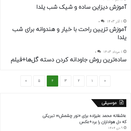
آموزش دیزاین ساده و شیک شب یلدا
1 آذر 1403
0
آموزش تزیین راحت با خیار و هندوانه برای شب
یلدا
1 مرداد 1403
0
ساده‌ترین روش جاودانه کردن دسته گل‌ها+فیلم
»
5
4
3
2
1
«
موسیقی
عاشقانه محمد علیزاده برای «نور چشمش»؛ تبریکی
که دل هواداران را برد+عکس
9 دی 1404