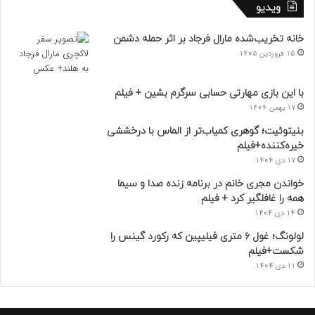
ویدیو
خانه تخریب‌شده مارال فرجاد بر اثر حمله دشمن
15 فروردین 1405
با این بازی مهارتی حسابی سرگرم بشین + فیلم
17 بهمن 1404
بنیتوئیت؛ گوهری کمیاب‌تر از الماس با درخششی
خیره‌کننده+فیلم
17 دی 1404
خواندن مجری خانم در برنامه زنده صدا و سیما
همه را غافلگیر کرد + فیلم
14 دی 1404
لولونگ؛ غول ۶ متری فیلیپین که رکورد گینس را
شکست+فیلم
11 دی 1404