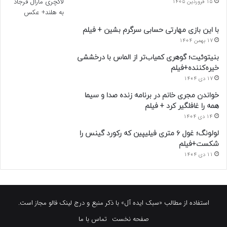
15 فروردین 1405
با این بازی مهارتی حسابی سرگرم بشین + فیلم
17 بهمن 1404
بنیتوئیت؛ گوهری کمیاب‌تر از الماس با درخششی
خیره‌کننده+فیلم
17 دی 1404
خواندن مجری خانم در برنامه زنده صدا و سیما
همه را غافلگیر کرد + فیلم
14 دی 1404
لولونگ؛ غول ۶ متری فیلیپین که رکورد گینس را
شکست+فیلم
11 دی 1404
استفاده از مطالب «سبک ایده آل» با ذکر منبع و درج لینک فالو مجاز است.
صفحه نخست
تماس با ما