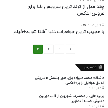
10 تیر 1403
0
چند مدل از ترند ترین سرویس طلا برای
عروس+عکس
9 تیر 1403
0
با عجیب ترین جواهرات دنیا آشنا شوید+فیلم
3
2
1
«
موسیقی
عاشقانه محمد علیزاده برای «نور چشمش»؛ تبریکی
که دل هواداران را برد+عکس
9 دی 1404
پرتره هایی از محمدرضا شجریان از قاب دوربینِ
دخترش افسانه | تصاویر
2 دی 1404