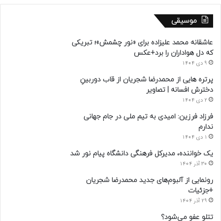
موسیقی
عاشقانه محمد علیزاده برای «نور چشمش»؛ تبریکی
که دل هواداران را برد+عکس
9 دی 1404
پرتره هایی از محمدرضا شجریان از قاب دوربینِ
دخترش افسانه | تصاویر
2 دی 1404
فرزاد فرزین: امیدی به تیم ملی در جام جهانی
ندارم
1 دی 1404
یک خواننده، مدیرکل فرهنگی دانشگاه پیام نور شد
30 آذر 1404
رونمایی از آلبوم‌های جدید محمدرضا شجریان
+جزئیات
29 آذر 1404
تتلو عفو می‌شود؟