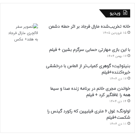
ویدیو
خانه تخریب‌شده مارال فرجاد بر اثر حمله دشمن
15 فروردین 1405
با این بازی مهارتی حسابی سرگرم بشین + فیلم
17 بهمن 1404
بنیتوئیت؛ گوهری کمیاب‌تر از الماس با درخششی
خیره‌کننده+فیلم
17 دی 1404
خواندن مجری خانم در برنامه زنده صدا و سیما
همه را غافلگیر کرد + فیلم
14 دی 1404
لولونگ؛ غول ۶ متری فیلیپین که رکورد گینس را
شکست+فیلم
11 دی 1404