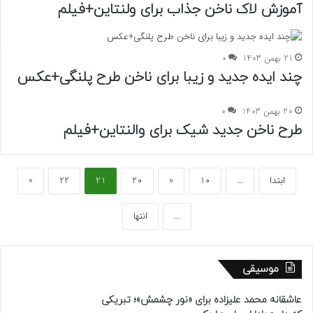
آموزش لاک ناخن جذاب برای ولنتاین+فیلم
21 بهمن 1403
0
چند ایده جدید و زیبا برای ناخن طرح پلنگی+عکس
20 بهمن 1403
0
طرح ناخن جدید شیک برای والنتاین+فیلم
ابتدا
...
10
«
20
21
22
»
...
انتها
موسیقی
عاشقانه محمد علیزاده برای «نور چشمش»؛ تبریکی