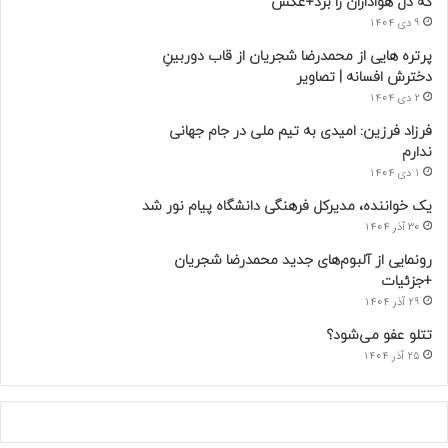
که دل هواداران را برد+عکس
9 دی 1404
پرتره هایی از محمدرضا شجریان از قاب دوربینِ
دخترش افسانه | تصاویر
2 دی 1404
فرزاد فرزین: امیدی به تیم ملی در جام جهانی
ندارم
1 دی 1404
یک خواننده، مدیرکل فرهنگی دانشگاه پیام نور شد
30 آذر 1404
رونمایی از آلبوم‌های جدید محمدرضا شجریان
+جزئیات
29 آذر 1404
تتلو عفو می‌شود؟
25 آذر 1404