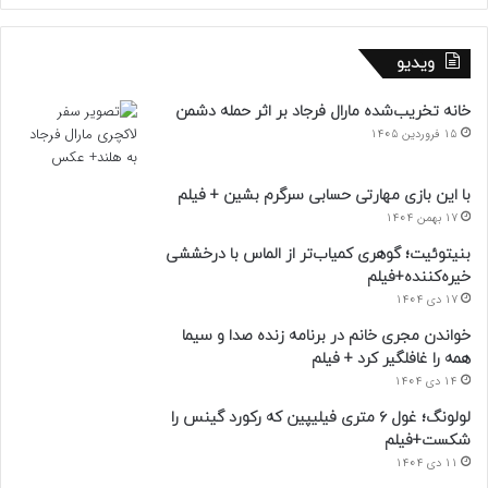
ویدیو
خانه تخریب‌شده مارال فرجاد بر اثر حمله دشمن
15 فروردین 1405
با این بازی مهارتی حسابی سرگرم بشین + فیلم
17 بهمن 1404
بنیتوئیت؛ گوهری کمیاب‌تر از الماس با درخششی
خیره‌کننده+فیلم
17 دی 1404
خواندن مجری خانم در برنامه زنده صدا و سیما
همه را غافلگیر کرد + فیلم
14 دی 1404
لولونگ؛ غول ۶ متری فیلیپین که رکورد گینس را
شکست+فیلم
11 دی 1404