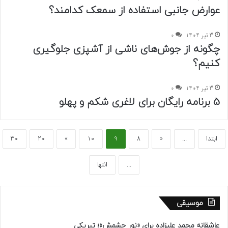
عوارض جانبی استفاده از سمعک کدامند؟
3 تیر 1404
0
چگونه از جوش‌های ناشی از آشپزی جلوگیری
کنیم؟
3 تیر 1404
0
5 برنامه رایگان برای لاغری شکم و پهلو
ابتدا
...
«
8
9
10
»
20
30
...
انتها
موسیقی
عاشقانه محمد علیزاده برای «نور چشمش»؛ تبریکی