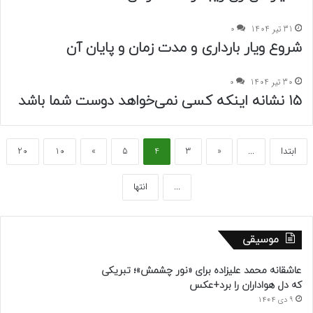
31 تیر 1404
0
شروع ویار بارداری و مدت زمان و پایان آن
30 تیر 1404
0
۱۵ نشانه اینکه کسی نمی‌خواهد دوست شما باشد
ابتدا
...
«
3
4
5
»
10
20
...
انتها
موسیقی
عاشقانه محمد علیزاده برای «نور چشمش»؛ تبریکی
که دل هواداران را برد+عکس
9 دی 1404