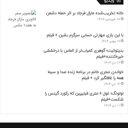
ویدیو
خانه تخریب‌شده مارال فرجاد بر اثر حمله دشمن
15 فروردین 1405
با این بازی مهارتی حسابی سرگرم بشین + فیلم
17 بهمن 1404
بنیتوئیت؛ گوهری کمیاب‌تر از الماس با درخششی
خیره‌کننده+فیلم
17 دی 1404
خواندن مجری خانم در برنامه زنده صدا و سیما
همه را غافلگیر کرد + فیلم
14 دی 1404
لولونگ؛ غول ۶ متری فیلیپین که رکورد گینس را
شکست+فیلم
11 دی 1404