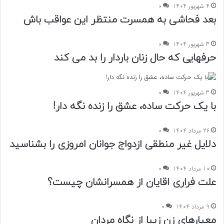
4 شهریور 1404
0
بعد فحاشی به همسرت منتظر این عواقب باش
3 شهریور 1404
0
حرفهایی که حال زنان باردار را بد می کند
3 شهریور 1404
0
با یک حرکت ساده، عشق را زنده نگه دار!
26 مرداد 1404
0
دلایل غیر منطقی ازدواج جوانان امروزی را بشناسید
10 مرداد 1404
0
علت فراری اقایان از همسرانشان چیست؟
9 مرداد 1404
0
معیارهای زن زیبا از نگاه مردان