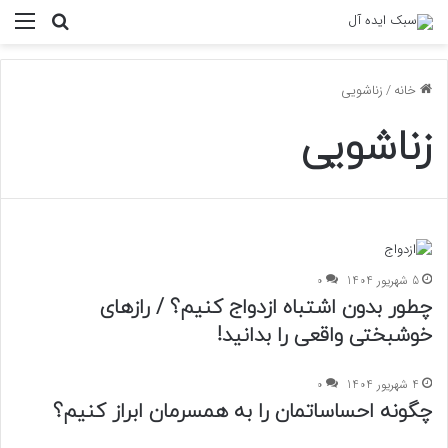
منو
جستجو ب
خانه
/
زناشویی
زناشویی
5 شهریور 1404
0
چطور بدون اشتباه ازدواج کنیم؟ / رازهای
خوشبختی واقعی را بدانید!
4 شهریور 1404
0
چگونه احساساتمان را به همسرمان ابراز کنیم؟