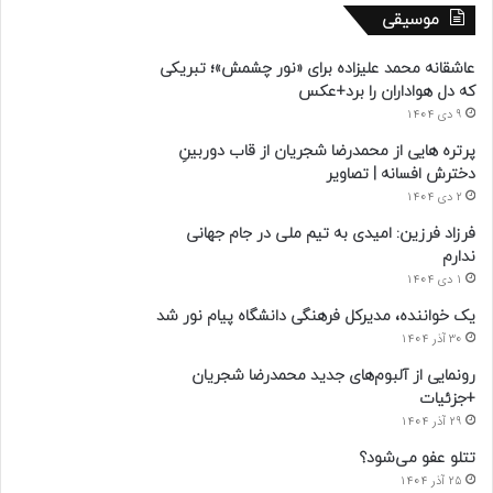
موسیقی
عاشقانه محمد علیزاده برای «نور چشمش»؛ تبریکی
که دل هواداران را برد+عکس
9 دی 1404
پرتره هایی از محمدرضا شجریان از قاب دوربینِ
دخترش افسانه | تصاویر
2 دی 1404
فرزاد فرزین: امیدی به تیم ملی در جام جهانی
ندارم
1 دی 1404
یک خواننده، مدیرکل فرهنگی دانشگاه پیام نور شد
30 آذر 1404
رونمایی از آلبوم‌های جدید محمدرضا شجریان
+جزئیات
29 آذر 1404
تتلو عفو می‌شود؟
25 آذر 1404