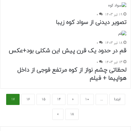
19 تیر 1403
0
تصویر دیدنی از سواد کوه زیبا
18 تیر 1403
0
قم در حدود یک قرن پیش این شکلی بود+عکس
13 تیر 1403
0
لحظاتی چشم نواز از کوه مرتفع فوجی از داخل
هواپیما + فیلم
ابتدا
...
10
«
14
15
16
17
»
18