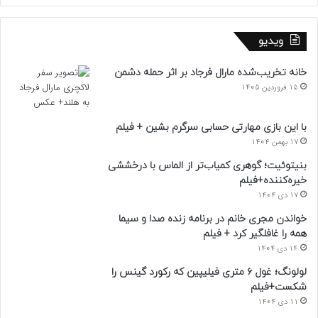
ویدیو
خانه تخریب‌شده مارال فرجاد بر اثر حمله دشمن
15 فروردین 1405
با این بازی مهارتی حسابی سرگرم بشین + فیلم
17 بهمن 1404
بنیتوئیت؛ گوهری کمیاب‌تر از الماس با درخششی
خیره‌کننده+فیلم
17 دی 1404
خواندن مجری خانم در برنامه زنده صدا و سیما
همه را غافلگیر کرد + فیلم
14 دی 1404
لولونگ؛ غول ۶ متری فیلیپین که رکورد گینس را
شکست+فیلم
11 دی 1404