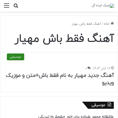
منو
جستجو ب
خانه
/
آهنگ فقط باش مهیار
آهنگ فقط باش مهیار
موسیقی
14 آبان 1403
0
آهنگ جدید مهیار به نام فقط باش+متن و موزیک
ویدیو
موسیقی
عاشقانه محمد علیزاده برای «نور چشمش»؛ تبریکی