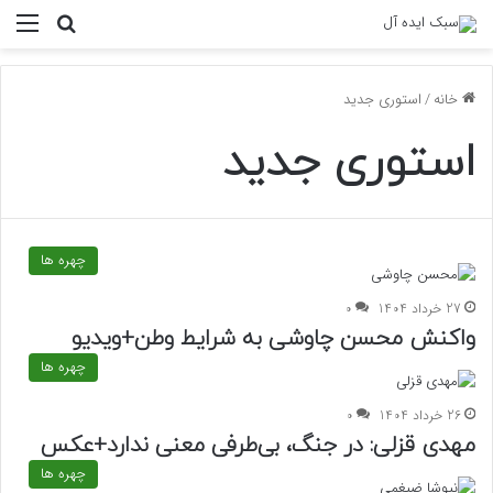
منو
جستجو ب
خانه
/
استوری جدید
استوری جدید
چهره ها
27 خرداد 1404
0
واکنش محسن چاوشی به شرایط وطن+ویدیو
چهره ها
26 خرداد 1404
0
مهدی قزلی: در جنگ، بی‌طرفی معنی ندارد+عکس
چهره ها