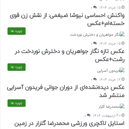
15 خرداد 1404
0
واکنش احساسی نیوشا ضیغمی: از نقش زن قوی
خسته‌ام+عکس
چهره ها
15 خرداد 1404
0
عکس تازه نگار جواهریان و دخترش نوردخت در
رشت+عکس
چهره ها
12 خرداد 1404
0
عکس دیده‌نشده‌ای از دوران جوانی فریدون آسرایی
منتشر شد
چهره ها
30 اردیبهشت 1404
0
استایل لاکچری ورزشی محمدرضا گلزار در زمین