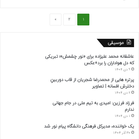
»
2
1
موسیقی
عاشقانه محمد علیزاده برای «نور چشمش»؛ تبریکی
که دل هواداران را برد+عکس
9 دی 1404
پرتره هایی از محمدرضا شجریان از قاب دوربینِ
دخترش افسانه | تصاویر
2 دی 1404
فرزاد فرزین: امیدی به تیم ملی در جام جهانی
ندارم
1 دی 1404
یک خواننده، مدیرکل فرهنگی دانشگاه پیام نور شد
30 آذر 1404