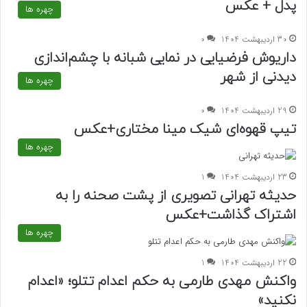
پدل + عکس
چهره ها
30 اردیبهشت 1404
0
داریوش فرضیایی در نمایی شبانه با چشم‌اندازی
دیدنی از شهر
چهره ها
29 اردیبهشت 1404
0
تیپ قهوه‌ای شیک مینا مختاری+عکس
چهره ها
23 اردیبهشت 1404
1
حدیثه تهرانی تصویری از پشت صحنه را به
اشتراک گذاشت+عکس
چهره ها
22 اردیبهشت 1404
1
واکنش مهدی طارمی به حکم اعدام تتلو؛ «اعدام
نکنید»