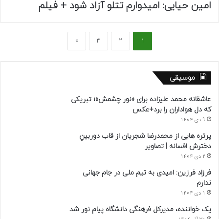
امین حیایی: امیدوارم تتلو آزاد شود + فیلم
»
3
2
1
موسیقی
عاشقانه محمد علیزاده برای «نور چشمش»؛ تبریکی
که دل هواداران را برد+عکس
9 دی 1404
پرتره هایی از محمدرضا شجریان از قاب دوربینِ
دخترش افسانه | تصاویر
2 دی 1404
فرزاد فرزین: امیدی به تیم ملی در جام جهانی
ندارم
1 دی 1404
یک خواننده، مدیرکل فرهنگی دانشگاه پیام نور شد