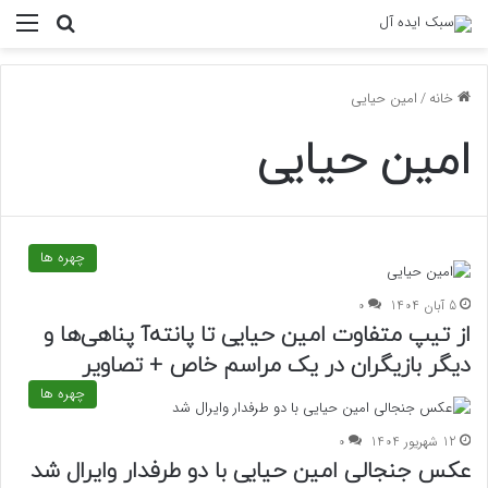
منو
جستجو ب
خانه
/
امین حیایی
امین حیایی
چهره ها
5 آبان 1404
0
از تیپ متفاوت امین حیایی تا پانته‌آ پناهی‌ها و
دیگر بازیگران در یک مراسم خاص + تصاویر
چهره ها
12 شهریور 1404
0
عکس جنجالی امین حیایی با دو طرفدار وایرال شد