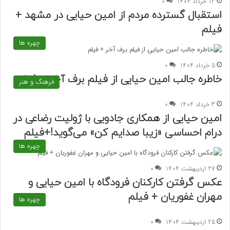
13 خرداد 1404
0
استقبال گسترده مردم از امین حیایی در مشهد +
فیلم
چهره ها
5 خرداد 1404
0
خاطره جالب امین حیایی از فیلم برف آخر + فیلم
فرهنگ و هنر
3 خرداد 1404
0
امین حیایی از همکاری جادویی با ژولیت رضاعی در
درام احساسی «زیبا صدایم کن» می‌گوید!+فیلم
چهره ها
27 اردیبهشت 1404
0
عکس گرفتن کارکنان فرودگاه با امین حیایی و
مهران غفوریان + فیلم
چهره ها
25 اردیبهشت 1404
0