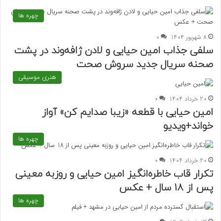
چهره ها
8 شهریور 1404
0
سلفی جذاب امین حیایی و لادن ژافه‌وند در پشت
صحنه سریال جدید سروش صحت
هنری موسیقی
20 خرداد 1404
0
امین حیایی با قطعه «زیبا صدایم کن» آواز
خواند+ویدیو
چهره ها
20 خرداد 1404
0
تکرار قاب خاطره‌انگیز امین حیایی و روزبه معینی
پس از 18 سال + عکس
چهره ها