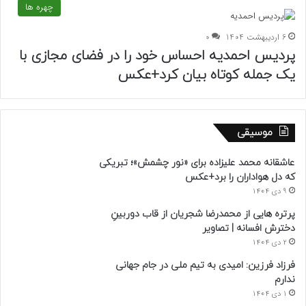
چهره ها
6 اردیبهشت 1404
0
پردیس احمدیه احساس خود را در فضای مجازی با
یک جمله کوتاه بیان کرد+عکس
موسیقی
عاشقانه محمد علیزاده برای «نور چشمش»؛ تبریکی
که دل هواداران را برد+عکس
9 دی 1404
پرتره هایی از محمدرضا شجریان از قاب دوربینِ
دخترش افسانه | تصاویر
2 دی 1404
فرزاد فرزین: امیدی به تیم ملی در جام جهانی
ندارم
1 دی 1404