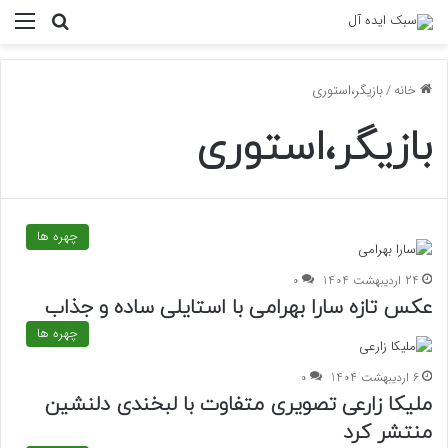
منو
جستجو ب
خانه
/
بازیگر،استوری
بازیگر،استوری
چهره ها
24 اردیبهشت 1404
0
عکس تازه سارا بهرامی با استایلی ساده و جذاب
چهره ها
6 اردیبهشت 1404
0
ملیکا زارعی تصویری متفاوت با لبخندی دلنشین
منتشر کرد