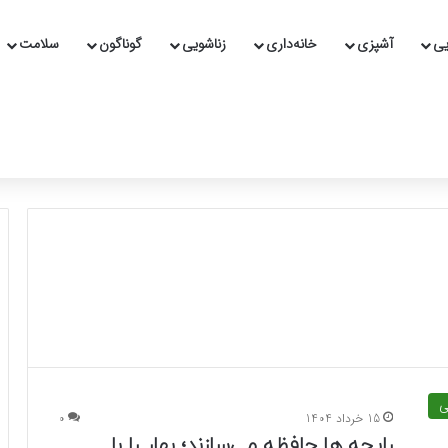
یی
آشپزی
خانه‌داری
زناشویی
گوناگون
سلامت
ی
15 خرداد 1404
0
رایحه‌ ها حافظه می‌سازند؛ بهار را با