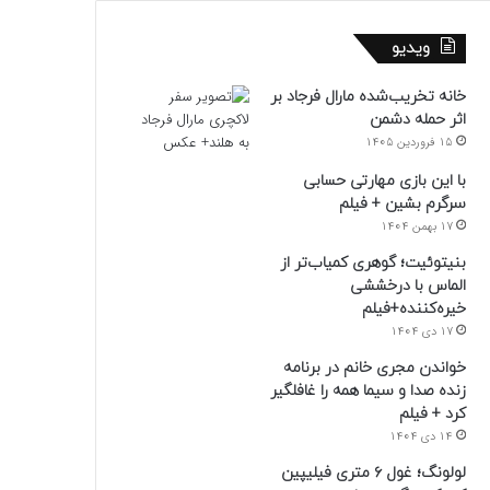
ویدیو
خانه تخریب‌شده مارال فرجاد بر
اثر حمله دشمن
15 فروردین 1405
با این بازی مهارتی حسابی
سرگرم بشین + فیلم
17 بهمن 1404
بنیتوئیت؛ گوهری کمیاب‌تر از
الماس با درخششی
خیره‌کننده+فیلم
17 دی 1404
خواندن مجری خانم در برنامه
زنده صدا و سیما همه را غافلگیر
کرد + فیلم
14 دی 1404
لولونگ؛ غول ۶ متری فیلیپین