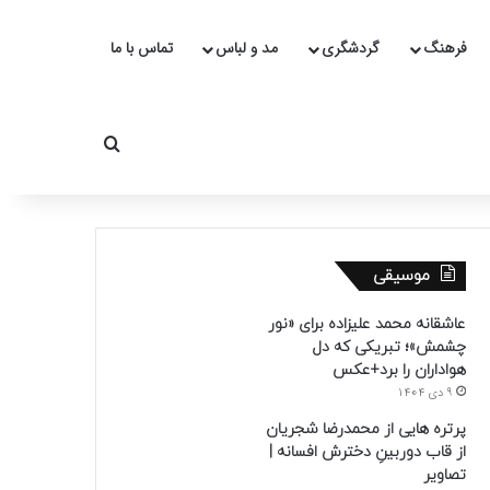
فرهنگ
گردشگری
مد و لباس
تماس با ما
جستجو برای
موسیقی
عاشقانه محمد علیزاده برای «نور
چشمش»؛ تبریکی که دل
هواداران را برد+عکس
9 دی 1404
پرتره هایی از محمدرضا شجریان
از قاب دوربینِ دخترش افسانه |
تصاویر