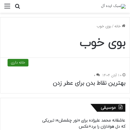
منو
جستجو ب
خانه
/
بوی خوب
بوی خوب
خانه داری
10 آبان 1404
0
بهترین نقاط بدن برای عطر زدن
موسیقی
عاشقانه محمد علیزاده برای «نور چشمش»؛ تبریکی
که دل هواداران را برد+عکس