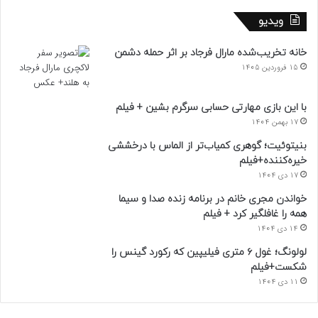
ویدیو
خانه تخریب‌شده مارال فرجاد بر اثر حمله دشمن
15 فروردین 1405
با این بازی مهارتی حسابی سرگرم بشین + فیلم
17 بهمن 1404
بنیتوئیت؛ گوهری کمیاب‌تر از الماس با درخششی
خیره‌کننده+فیلم
17 دی 1404
خواندن مجری خانم در برنامه زنده صدا و سیما
همه را غافلگیر کرد + فیلم
14 دی 1404
لولونگ؛ غول ۶ متری فیلیپین که رکورد گینس را
شکست+فیلم
11 دی 1404