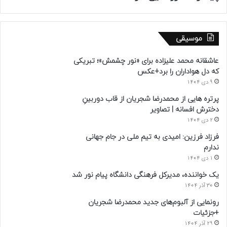
موسیقی
عاشقانه محمد علیزاده برای «نور چشمش»؛ تبریکی
که دل هواداران را برد+عکس
9 دی 1404
پرتره هایی از محمدرضا شجریان از قاب دوربینِ
دخترش افسانه | تصاویر
2 دی 1404
فرزاد فرزین: امیدی به تیم ملی در جام جهانی
ندارم
1 دی 1404
یک خواننده، مدیرکل فرهنگی دانشگاه پیام نور شد
30 آذر 1404
رونمایی از آلبوم‌های جدید محمدرضا شجریان
+جزئیات
29 آذر 1404