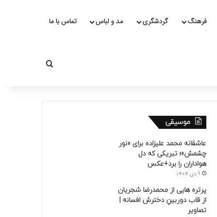
فرهنگ
گردشگری
مد و لباس
تماس با ما
جستجو برای
موسیقی
عاشقانه محمد علیزاده برای «نور
چشمش»؛ تبریکی که دل
هواداران را برد+عکس
9 دی 1404
پرتره هایی از محمدرضا شجریان
از قاب دوربینِ دخترش افسانه |
تصاویر