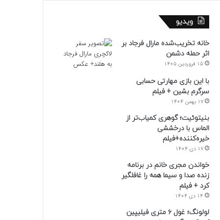
ویدیو
خانه تخریب‌شده مارال فرجاد بر
اثر حمله دشمن
15 فروردین 1405
با این بازی مهارتی حسابی
سرگرم بشین + فیلم
17 بهمن 1404
بنیتوئیت؛ گوهری کمیاب‌تر از
الماس با درخششی
خیره‌کننده+فیلم
17 دی 1404
خواندن مجری خانم در برنامه
زنده صدا و سیما همه را غافلگیر
کرد + فیلم
14 دی 1404
لولونگ؛ غول ۶ متری فیلیپین