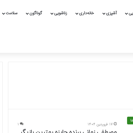
یی
آشپزی
خانه‌داری
زناشویی
گوناگون
سلامت
ا
17 فروردین 1404
1
مصطفی زمانی برنده جایزه بهترین بازیگر