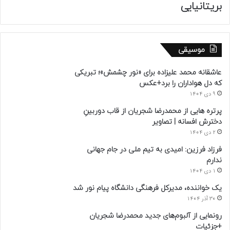
بریتانیایی
موسیقی
عاشقانه محمد علیزاده برای «نور چشمش»؛ تبریکی
که دل هواداران را برد+عکس
9 دی 1404
پرتره هایی از محمدرضا شجریان از قاب دوربینِ
دخترش افسانه | تصاویر
2 دی 1404
فرزاد فرزین: امیدی به تیم ملی در جام جهانی
ندارم
1 دی 1404
یک خواننده، مدیرکل فرهنگی دانشگاه پیام نور شد
30 آذر 1404
رونمایی از آلبوم‌های جدید محمدرضا شجریان
+جزئیات