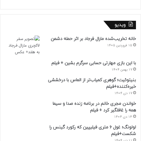
ویدیو
خانه تخریب‌شده مارال فرجاد بر اثر حمله دشمن
15 فروردین 1405
با این بازی مهارتی حسابی سرگرم بشین + فیلم
17 بهمن 1404
بنیتوئیت؛ گوهری کمیاب‌تر از الماس با درخششی
خیره‌کننده+فیلم
17 دی 1404
خواندن مجری خانم در برنامه زنده صدا و سیما
همه را غافلگیر کرد + فیلم
14 دی 1404
لولونگ؛ غول ۶ متری فیلیپین که رکورد گینس را
شکست+فیلم
11 دی 1404