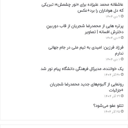
عاشقانه محمد علیزاده برای «نور چشمش»؛ تبریکی
که دل هواداران را برد+عکس
9 دی 1404
پرتره هایی از محمدرضا شجریان از قاب دوربینِ
دخترش افسانه | تصاویر
2 دی 1404
فرزاد فرزین: امیدی به تیم ملی در جام جهانی
ندارم
1 دی 1404
یک خواننده، مدیرکل فرهنگی دانشگاه پیام نور شد
30 آذر 1404
رونمایی از آلبوم‌های جدید محمدرضا شجریان
+جزئیات
29 آذر 1404
تتلو عفو می‌شود؟
25 آذر 1404