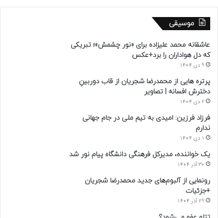
موسیقی
عاشقانه محمد علیزاده برای «نور چشمش»؛ تبریکی
که دل هواداران را برد+عکس
9 دی 1404
پرتره هایی از محمدرضا شجریان از قاب دوربینِ
دخترش افسانه | تصاویر
2 دی 1404
فرزاد فرزین: امیدی به تیم ملی در جام جهانی
ندارم
1 دی 1404
یک خواننده، مدیرکل فرهنگی دانشگاه پیام نور شد
30 آذر 1404
رونمایی از آلبوم‌های جدید محمدرضا شجریان
+جزئیات
29 آذر 1404
تتلو عفو می‌شود؟