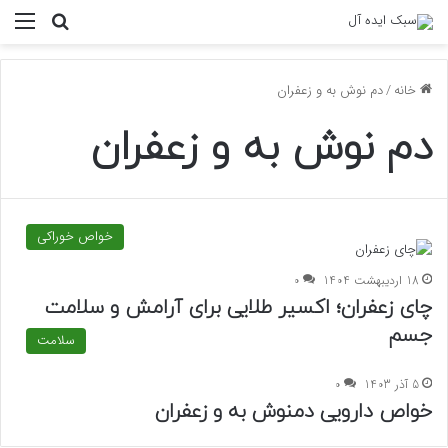
منو
جستجو ب
خانه
/
دم نوش به و زعفران
دم نوش به و زعفران
خواص خوراکی
18 اردیبهشت 1404
0
چای زعفران؛ اکسیر طلایی برای آرامش و سلامت
جسم
سلامت
5 آذر 1403
0
خواص دارویی دمنوش به و زعفران