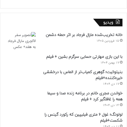
ویدیو
خانه تخریب‌شده مارال فرجاد بر اثر حمله دشمن
15 فروردین 1405
با این بازی مهارتی حسابی سرگرم بشین + فیلم
17 بهمن 1404
بنیتوئیت؛ گوهری کمیاب‌تر از الماس با درخششی
خیره‌کننده+فیلم
17 دی 1404
خواندن مجری خانم در برنامه زنده صدا و سیما
همه را غافلگیر کرد + فیلم
14 دی 1404
لولونگ؛ غول ۶ متری فیلیپین که رکورد گینس را
شکست+فیلم
11 دی 1404