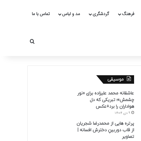
فرهنگ
گردشگری
مد و لباس
تماس با ما
جستجو برای
موسیقی
عاشقانه محمد علیزاده برای «نور
چشمش»؛ تبریکی که دل
هواداران را برد+عکس
9 دی 1404
پرتره هایی از محمدرضا شجریان
از قاب دوربینِ دخترش افسانه |
تصاویر