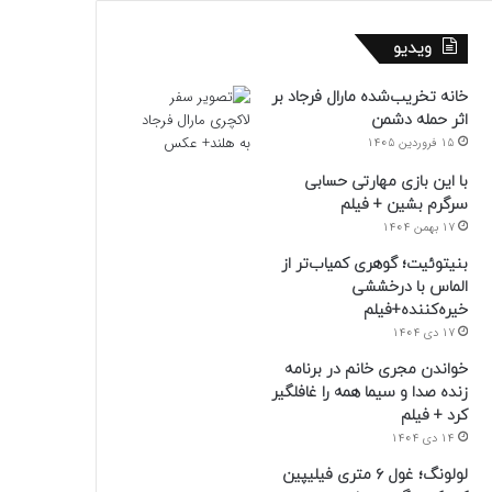
ویدیو
خانه تخریب‌شده مارال فرجاد بر
اثر حمله دشمن
15 فروردین 1405
با این بازی مهارتی حسابی
سرگرم بشین + فیلم
17 بهمن 1404
بنیتوئیت؛ گوهری کمیاب‌تر از
الماس با درخششی
خیره‌کننده+فیلم
17 دی 1404
خواندن مجری خانم در برنامه
زنده صدا و سیما همه را غافلگیر
کرد + فیلم
14 دی 1404
لولونگ؛ غول ۶ متری فیلیپین