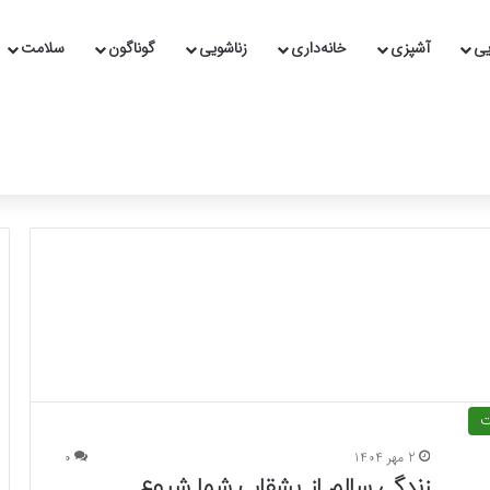
یی
آشپزی
خانه‌داری
زناشویی
گوناگون
سلامت
ت
2 مهر 1404
0
زندگی سالم از بشقاب شما شروع