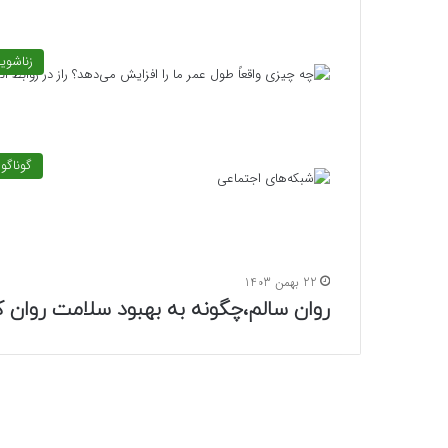
زناشوی
گوناگو
22 بهمن 1403
روان سالم،چگونه به بهبود سلامت روان