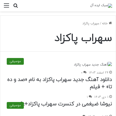
منو
جستجو ب
خانه
/
سهراب پاکزاد
سهراب پاکزاد
موسیقی
24 اسفند 1403
0
دانلود آهنگ جدید سهراب پاکزاد به نام «صد و ده
تا» + فیلم
1 دی 1403
1
نیوشا ضیغمی در کنسرت سهراب پاکزاد+عکس
موسیقی