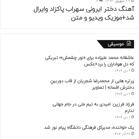
29 شهریور 1403
0
آهنگ دختر ایرونی سهراب پاکزاد وایرال
شد+موزیک ویدیو و متن
موسیقی
عاشقانه محمد علیزاده برای «نور چشمش»؛ تبریکی
که دل هواداران را برد+عکس
9 دی 1404
پرتره هایی از محمدرضا شجریان از قاب دوربینِ
دخترش افسانه | تصاویر
2 دی 1404
فرزاد فرزین: امیدی به تیم ملی در جام جهانی
ندارم
1 دی 1404
یک خواننده، مدیرکل فرهنگی دانشگاه پیام نور شد
30 آذر 1404