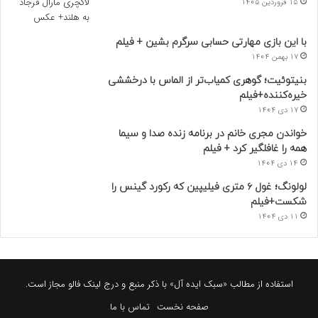
15 فروردین 1405
با این بازی مهارتی حسابی سرگرم بشین + فیلم
17 بهمن 1404
بنیتوئیت؛ گوهری کمیاب‌تر از الماس با درخششی
خیره‌کننده+فیلم
17 دی 1404
خواندن مجری خانم در برنامه زنده صدا و سیما
همه را غافلگیر کرد + فیلم
14 دی 1404
لولونگ؛ غول ۶ متری فیلیپین که رکورد گینس را
شکست+فیلم
11 دی 1404
استفاده از مطالب «سبک ایده آل» با ذکر منبع و درج لینک فالو مجاز است.
صفحه نخست
تماس با ما