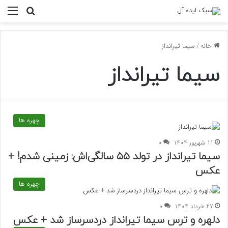
منو
جستجو ب
خانه
/
سیما تیرانداز
سیما تیرانداز
چهره ها
11 شهریور 1404
0
سیما تیرانداز در تولد ۵۵ سالگی‌اش: زمینی شدم! +
عکس
چهره ها
27 خرداد 1404
0
دلهره و ترس سیما تیر‌انداز دردسرساز شد + عکس