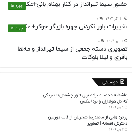
حضور سیما تیرانداز در کنار بهنام بانی+عکس
چهره ها
12 آذر 1403
0
تغییرات باور نکردنی چهره بازیگر جوکر+ عکس
چهره ها
9 مهر 1403
0
تصویری دسته جمعی از سیما تیرانداز و مه‌لقا
باقری و لیلا بلوکات
موسیقی
عاشقانه محمد علیزاده برای «نور چشمش»؛ تبریکی
که دل هواداران را برد+عکس
9 دی 1404
پرتره هایی از محمدرضا شجریان از قاب دوربینِ
دخترش افسانه | تصاویر
2 دی 1404