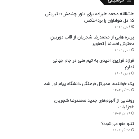
موسیقی
عاشقانه محمد علیزاده برای «نور چشمش»؛ تبریکی
که دل هواداران را برد+عکس
9 دی 1404
پرتره هایی از محمدرضا شجریان از قاب دوربینِ
دخترش افسانه | تصاویر
2 دی 1404
فرزاد فرزین: امیدی به تیم ملی در جام جهانی
ندارم
1 دی 1404
یک خواننده، مدیرکل فرهنگی دانشگاه پیام نور شد
30 آذر 1404
رونمایی از آلبوم‌های جدید محمدرضا شجریان
+جزئیات
29 آذر 1404
تتلو عفو می‌شود؟
25 آذر 1404