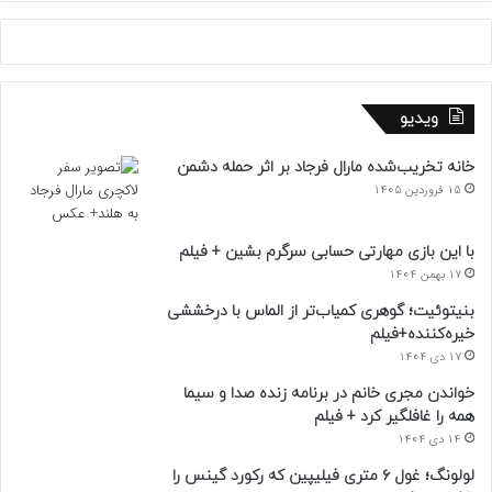
ویدیو
خانه تخریب‌شده مارال فرجاد بر اثر حمله دشمن
15 فروردین 1405
با این بازی مهارتی حسابی سرگرم بشین + فیلم
17 بهمن 1404
بنیتوئیت؛ گوهری کمیاب‌تر از الماس با درخششی
خیره‌کننده+فیلم
17 دی 1404
خواندن مجری خانم در برنامه زنده صدا و سیما
همه را غافلگیر کرد + فیلم
14 دی 1404
لولونگ؛ غول ۶ متری فیلیپین که رکورد گینس را