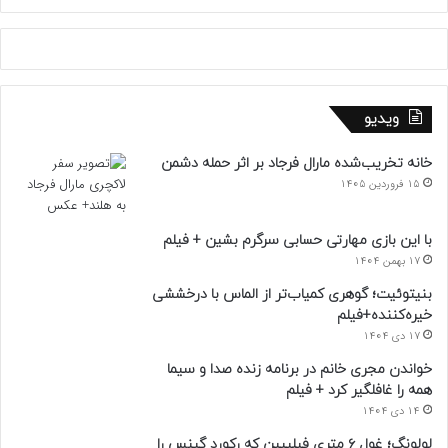
ویدیو
خانه تخریب‌شده مارال فرجاد بر اثر حمله دشمن
15 فروردین 1405
با این بازی مهارتی حسابی سرگرم بشین + فیلم
17 بهمن 1404
بنیتوئیت؛ گوهری کمیاب‌تر از الماس با درخششی
خیره‌کننده+فیلم
17 دی 1404
خواندن مجری خانم در برنامه زنده صدا و سیما
همه را غافلگیر کرد + فیلم
14 دی 1404
لولونگ؛ غول ۶ متری فیلیپین که رکورد گینس را