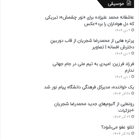
موسیقی
عاشقانه محمد علیزاده برای «نور چشمش»؛ تبریکی
که دل هواداران را برد+عکس
9 دی 1404
پرتره هایی از محمدرضا شجریان از قاب دوربینِ
دخترش افسانه | تصاویر
2 دی 1404
فرزاد فرزین: امیدی به تیم ملی در جام جهانی
ندارم
1 دی 1404
یک خواننده، مدیرکل فرهنگی دانشگاه پیام نور شد
30 آذر 1404
رونمایی از آلبوم‌های جدید محمدرضا شجریان
+جزئیات
29 آذر 1404
تتلو عفو می‌شود؟
25 آذر 1404