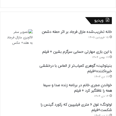
ویدیو
خانه تخریب‌شده مارال فرجاد بر اثر حمله دشمن
15 فروردین 1405
با این بازی مهارتی حسابی سرگرم بشین + فیلم
17 بهمن 1404
بنیتوئیت؛ گوهری کمیاب‌تر از الماس با درخششی
خیره‌کننده+فیلم
17 دی 1404
خواندن مجری خانم در برنامه زنده صدا و سیما
همه را غافلگیر کرد + فیلم
14 دی 1404
لولونگ؛ غول ۶ متری فیلیپین که رکورد گینس را
شکست+فیلم
11 دی 1404