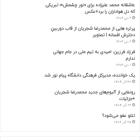
عاشقانه محمد علیزاده برای «نور چشمش»؛ تبریکی
که دل هواداران را برد+عکس
9 دی 1404
پرتره هایی از محمدرضا شجریان از قاب دوربینِ
دخترش افسانه | تصاویر
2 دی 1404
فرزاد فرزین: امیدی به تیم ملی در جام جهانی
ندارم
1 دی 1404
یک خواننده، مدیرکل فرهنگی دانشگاه پیام نور شد
30 آذر 1404
رونمایی از آلبوم‌های جدید محمدرضا شجریان
+جزئیات
29 آذر 1404
تتلو عفو می‌شود؟
25 آذر 1404