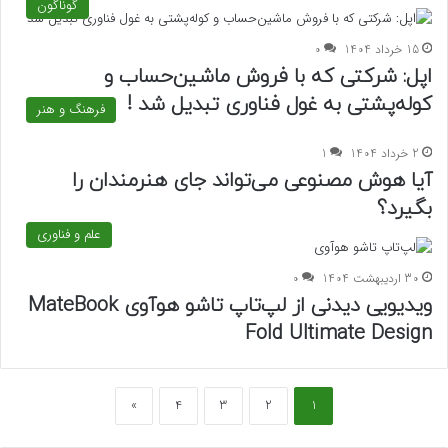
گوناگون
15 خرداد 1404
0
اپل: شرکتی که با فروش ماشین‌حساب و
کوله‌پشتی به غول فناوری تبدیل شد !
فرهنگ و هنر
2 خرداد 1404
1
آیا هوش مصنوعی می‌تواند جای هنرمندان را
بگیرد؟
علم و فناوری
30 اردیبهشت 1404
0
ویدیویی دیدنی از لپ‌تاپ تاشو هوآوی MateBook
Fold Ultimate Design
»
4
3
2
1