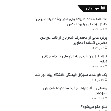
موسیقی
عاشقانه محمد علیزاده برای «نور چشمش»؛ تبریکی
که دل هواداران را برد+عکس
9 دی 1404
پرتره هایی از محمدرضا شجریان از قاب دوربینِ
دخترش افسانه | تصاویر
2 دی 1404
فرزاد فرزین: امیدی به تیم ملی در جام جهانی
ندارم
1 دی 1404
یک خواننده، مدیرکل فرهنگی دانشگاه پیام نور شد
30 آذر 1404
رونمایی از آلبوم‌های جدید محمدرضا شجریان
+جزئیات
29 آذر 1404
تتلو عفو می‌شود؟