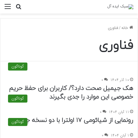
منو
جستجو ب
خانه
/
فناوری
فناوری
گوناگون
10 آذر 1404
0
هک جیمیل صحت دارد؟/ کاربران برای حفظ حریم
خصوصی این موارد را جدی بگیرند
گوناگون
11 آبان 1404
0
رونمایی از شیائومی ۱۷ اولترا با دو نسخه جدید
گوناگون
1 آبان 1404
0