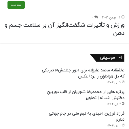
سلامت
16 بهمن 1403
0
ورزش و تأثیرات شگفت‌انگیز آن بر سلامت جسم و
ذهن
موسیقی
عاشقانه محمد علیزاده برای «نور چشمش»؛ تبریکی
که دل هواداران را برد+عکس
9 دی 1404
پرتره هایی از محمدرضا شجریان از قاب دوربینِ
دخترش افسانه | تصاویر
2 دی 1404
فرزاد فرزین: امیدی به تیم ملی در جام جهانی
ندارم
1 دی 1404