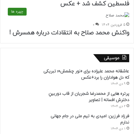
فلسطین کشف شد + عکس
چهره ها
5 فروردین 1404
0
واکنش محمد صلاح به انتقادات درباره همسرش !
موسیقی
عاشقانه محمد علیزاده برای «نور چشمش»؛ تبریکی
که دل هواداران را برد+عکس
9 دی 1404
پرتره هایی از محمدرضا شجریان از قاب دوربینِ
دخترش افسانه | تصاویر
2 دی 1404
فرزاد فرزین: امیدی به تیم ملی در جام جهانی
ندارم
1 دی 1404