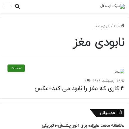
منو
جستجو ب
خانه
/
نابودی مغز
نابودی مغز
سلامت
28 اردیبهشت 1404
0
۳ کاری که مغز را نابود می کند+عکس
موسیقی
عاشقانه محمد علیزاده برای «نور چشمش»؛ تبریکی