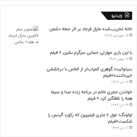
ویدیو
خانه تخریب‌شده مارال فرجاد بر اثر حمله دشمن
15 فروردین 1405
با این بازی مهارتی حسابی سرگرم بشین + فیلم
17 بهمن 1404
بنیتوئیت؛ گوهری کمیاب‌تر از الماس با درخششی
خیره‌کننده+فیلم
17 دی 1404
خواندن مجری خانم در برنامه زنده صدا و سیما
همه را غافلگیر کرد + فیلم
14 دی 1404
لولونگ؛ غول ۶ متری فیلیپین که رکورد گینس را
شکست+فیلم
11 دی 1404