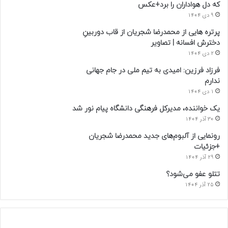
که دل هواداران را برد+عکس
9 دی 1404
پرتره هایی از محمدرضا شجریان از قاب دوربینِ
دخترش افسانه | تصاویر
2 دی 1404
فرزاد فرزین: امیدی به تیم ملی در جام جهانی
ندارم
1 دی 1404
یک خواننده، مدیرکل فرهنگی دانشگاه پیام نور شد
30 آذر 1404
رونمایی از آلبوم‌های جدید محمدرضا شجریان
+جزئیات
29 آذر 1404
تتلو عفو می‌شود؟
25 آذر 1404