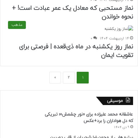
نماز مستحبی که معادل یک عمر عبادت است! +
نحوه خواندن
مذهب
14 اردیبهشت 1404
0
نماز روز یکشنبه در ماه ذی‌قعده | فرصتی برای
تقویت ایمان
»
2
1
موسیقی
عاشقانه محمد علیزاده برای «نور چشمش»؛ تبریکی
که دل هواداران را برد+عکس
9 دی 1404
پرتره هایی از محمدرضا شجریان از قاب دوربینِ