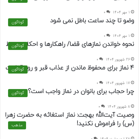
1 مهر 1404
0
وضو تا چند ساعت باطل نمی شود
گوناگون
1 مهر 1404
0
نحوه خواندن نمازهای قضا/ راهکارها و احکام مرتبط
گوناگون
26 شهریور 1404
0
۴ نماز برای محفوظ ماندن از عذاب قبر و روز قیامت
گوناگون
17 شهریور 1404
0
چرا حجاب برای بانوان در نماز واجب است؟
گوناگون
8 شهریور 1404
0
وصیت آیت‌الله بهجت: نماز استغاثه به حضرت زهرا
(س) را فراموش نکنید!
مذهب
28 اردیبهشت 1404
0