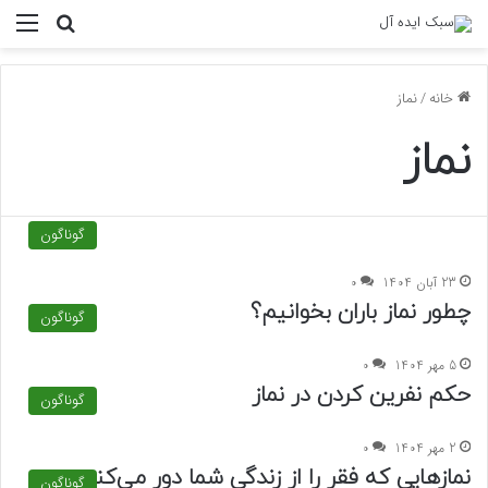
منو
جستجو ب
خانه
/
نماز
نماز
گوناگون
23 آبان 1404
0
چطور نماز باران بخوانیم؟
گوناگون
5 مهر 1404
0
حکم نفرین کردن در نماز
گوناگون
2 مهر 1404
0
نمازهایی که فقر را از زندگی شما دور می‌کنند
گوناگون