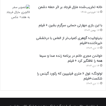
خانه تخریب‌شده مارال فرجاد بر اثر حمله دشمن
15 فروردین 1405
با این بازی مهارتی حسابی سرگرم بشین + فیلم
17 بهمن 1404
بنیتوئیت؛ گوهری کمیاب‌تر از الماس با درخششی
خیره‌کننده+فیلم
17 دی 1404
خواندن مجری خانم در برنامه زنده صدا و سیما
همه را غافلگیر کرد + فیلم
14 دی 1404
لولونگ؛ غول ۶ متری فیلیپین که رکورد گینس را
شکست+فیلم
11 دی 1404