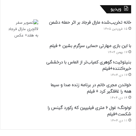
ویدیو
خانه تخریب‌شده مارال فرجاد بر اثر حمله دشمن
15 فروردین 1405
با این بازی مهارتی حسابی سرگرم بشین + فیلم
17 بهمن 1404
بنیتوئیت؛ گوهری کمیاب‌تر از الماس با درخششی
خیره‌کننده+فیلم
17 دی 1404
خواندن مجری خانم در برنامه زنده صدا و سیما
همه را غافلگیر کرد + فیلم
14 دی 1404
لولونگ؛ غول ۶ متری فیلیپین که رکورد گینس را
شکست+فیلم
11 دی 1404